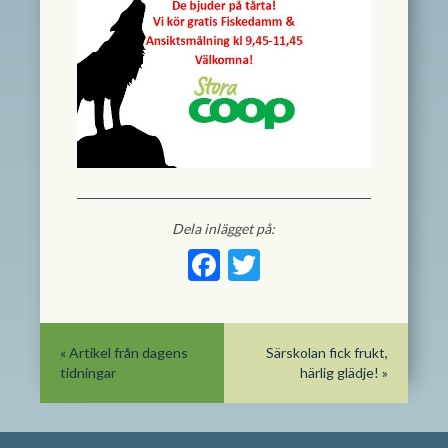
Dela inlägget på:
Facebook
Twitter
«
Artikel från dagens
Särskolan fick frukt,
tidningar
härlig glädje!
»