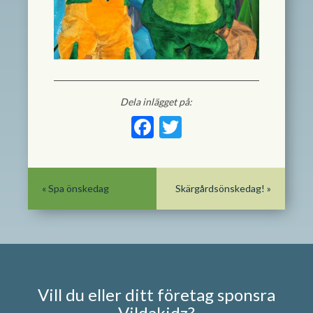
Dela inlägget på:
Facebook
Twitter
«
Spa önskedag
Skärgårdsönskedag!
»
Vill du eller ditt företag sponsra
Vildakidz?