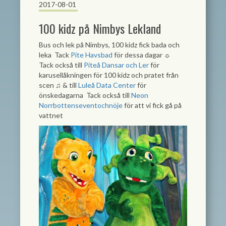
2017-08-01
100 kidz på Nimbys Lekland
Bus och lek på Nimbys, 100 kidz fick bada och
leka
Tack
Pite Havsbad
för dessa dagar ☼
Tack också till
Piteå Dansar och Ler
för
karusellåkningen för 100 kidz och pratet från
scen ♫ & till
Luleå Data Center
för
önskedagarna
Tack också till
Neon
Norrbottenseventochnöje
för att vi fick gå på
vattnet