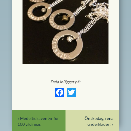
Dela inlägget på:
Facebook
Twitter
«
Medeltidsäventyr för
Önskedag, rena
100 vildingar.
underkläder!
»