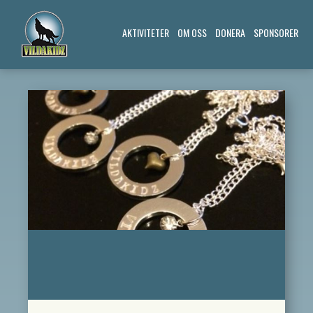
AKTIVITETER
OM OSS
DONERA
SPONSORER