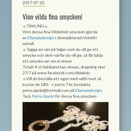
2017-07-20
Vinn vilda fina smycken!
☼TÄVLING☼
Vinn dessa fina VildaKidz smycken gjorda
av
Ellamaiadesign
i silverpläterad nickelfri
metall.
☼Tagga en vän på fejjan som du vill ge ett
smycke och skriv varför du vill ge, så får båda
ett smycke var om ni vinner
Totalt 4 st halsband kan vinnas, dragning sker
27/7 på www.facebook.com/vildakidz
☼Vill du beställa ett eget med valfri text så
kostar de 180:- + porto 7 kr, kontakta
petra.ajanki@hotmail.com
på
Ellamaiadesign
.
Tack
Petra Ajanki
för dessa fina smycken