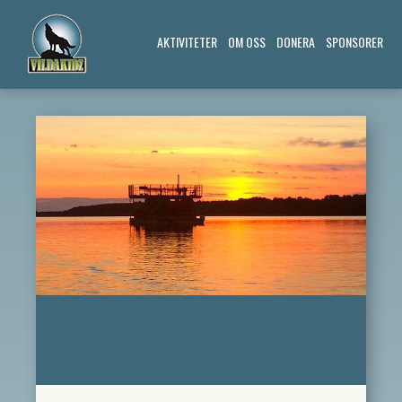
AKTIVITETER
OM OSS
DONERA
SPONSORER