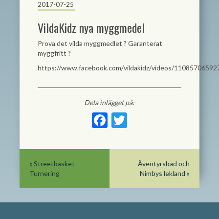
2017-07-25
VildaKidz nya myggmedel
Prova det vilda myggmedlet
?
Garanterat
myggfritt
?
https://www.facebook.com/vildakidz/videos/11085706592
Dela inlägget på:
Facebook
Twitter
«
Streetbasket
Äventyrsbad och
Turnering
Nimbys lekland
»