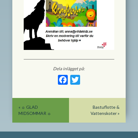
Dela inlägget på:
Facebook
Twitter
«
☼ GLAD
Bastuflotte &
MIDSOMMAR ☼
Vattenskoter
»