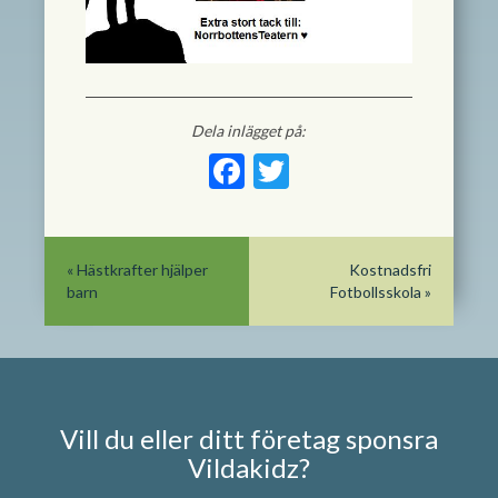
Dela inlägget på:
Facebook
Twitter
«
Hästkrafter hjälper
Kostnadsfri
barn
Fotbollsskola
»
Vill du eller ditt företag sponsra
Vildakidz?