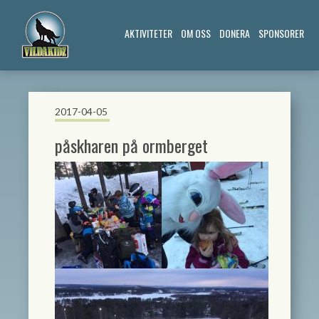
AKTIVITETER
OM OSS
DONERA
SPONSORER
2017-04-05
påskharen på ormberget