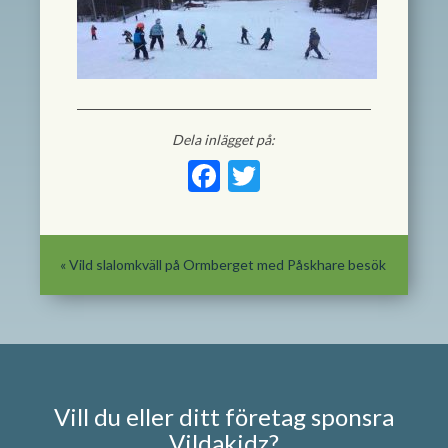
Dela inlägget på:
Facebook
Twitter
«
Vild slalomkväll på Ormberget med Påskhare besök
Vill du eller ditt företag sponsra
Vildakidz?