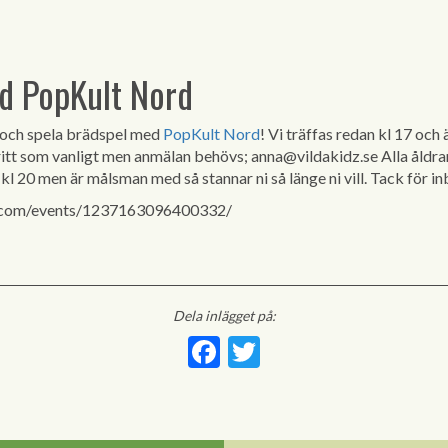
d PopKult Nord
 och spela brädspel med
PopKult Nord
! Vi träffas redan kl 17 och
ritt som vanligt men anmälan behövs;
anna@vildakidz.se
Alla åldra
ll kl 20 men är målsman med så stannar ni så länge ni vill. Tack för
.com/events/1237163096400332/
Dela inlägget på:
Facebook
Twitter