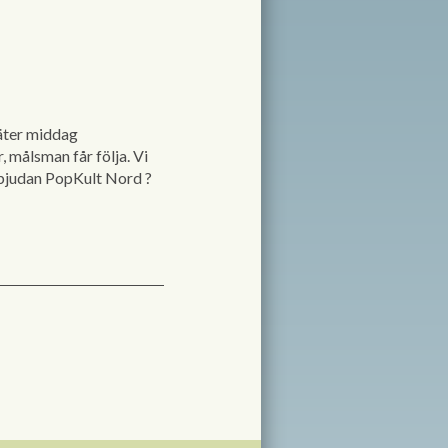
 äter middag
r, målsman får följa. Vi
 inbjudan PopKult Nord
?