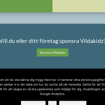
Vill du eller ditt företag sponsra Vildakidz
Sponsra Vildakidz
KONTAKT
SOC
 om att du ska känna dig trygg med hur vi hanterar dina personuppgifte
t samlar vi in din data om hur du surfar på vår hemsida. Detta för att f
llt för att skapa en så bra upplevelse som möjligt för dig. Insamlingen av
anna@vildakidz.se
Google Analytics.
076-7755068
Integritetspolicy
Jag samtycker
Nej
Integritetspolicy