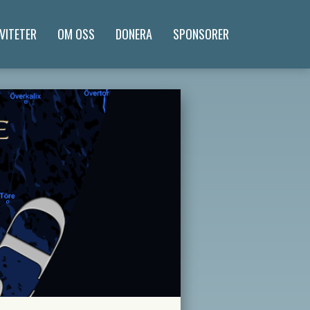
VITETER
OM OSS
DONERA
SPONSORER