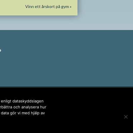
Vinn ett årskort på gym
»
?
IALA MEDIER
r enligt dataskyddslagen
örbättra och analysera hur
 data gör vi med hjälp av