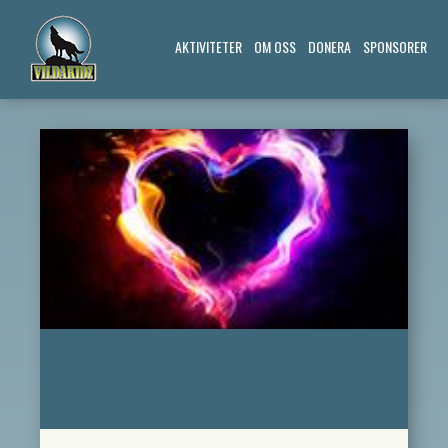
AKTIVITETER
OM OSS
DONERA
SPONSORER