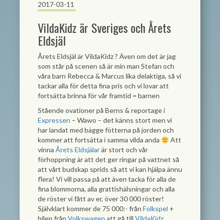
2017-03-11
VildaKidz är Sveriges och Årets
Eldsjäl
Årets Eldsjäl är VildaKidz
?
Även om det är jag
som står på scenen så är min man Stefan och
våra barn Rebecca & Marcus lika delaktiga, så vi
tackar alla för detta fina pris och vi lovar att
fortsätta brinna för vår framtid = barnen
Stående ovationer på Berns & reportage i
Expressen
– Wawo – det känns stort men vi
har landat med bägge fötterna på jorden och
kommer att fortsätta i samma vilda anda
Att
vinna
Årets Eldsjälar
är stort och vår
förhoppning är att det ger ringar på vattnet så
att vårt budskap sprids så att vi kan hjälpa ännu
flera! Vi vill passa på att även tacka för alla de
fina blommorna, alla grattishälsningar och alla
de röster vi fått av er, över 30 000 röster!
Självklart kommer de 75 000:- från
Folkspel
+
bilen från
Volkswagen
att gå till
VildaKidz