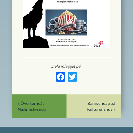
Dela inlägget på:
Facebook
Twitter
«
Övertorneås
Barnsöndag på
Närlingslivsgala
Kulturenshus
»