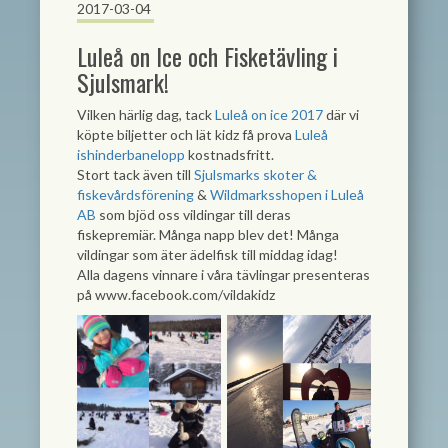
2017-03-04
Luleå on Ice och Fisketävling i
Sjulsmark!
Vilken härlig dag, tack
Luleå on ice 2017
där vi
köpte biljetter och lät kidz få prova
Luleå
ishinderbanelopp
kostnadsfritt.
Stort tack även till
Sjulsmarks skoter &
fiskevårdsförening
&
Wildmarksshopen i Luleå
AB
som bjöd oss vildingar till deras
fiskepremiär. Många napp blev det! Många
vildingar som äter ädelfisk till middag idag!
Alla dagens vinnare i våra tävlingar presenteras
på www.facebook.com/vildakidz