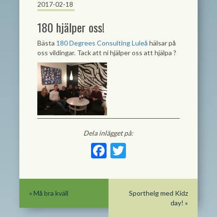
2017-02-18
180 hjälper oss!
Bästa
180 Degrees Consulting Luleå
hälsar på
oss vildingar. Tack att ni hjälper oss att hjälpa
?
Dela inlägget på:
Facebook
Twitter
«
Må bra kväll
Sporthelg med Kidz
day!
»