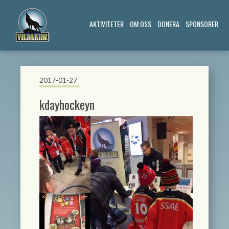
AKTIVITETER
OM OSS
DONERA
SPONSORER
2017-01-27
kdayhockeyn