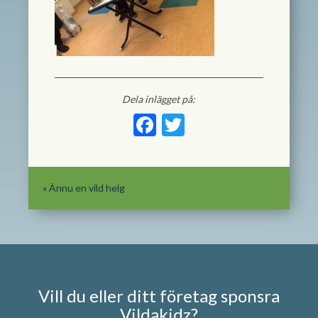
Dela inlägget på:
Facebook
Twitter
«
Ännu en vild helg
Vill du eller ditt företag sponsra
Vildakidz?