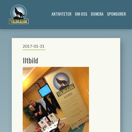
AKTIVITETER
OM OSS
DONERA
SPONSORER
2017-01-31
lltbild