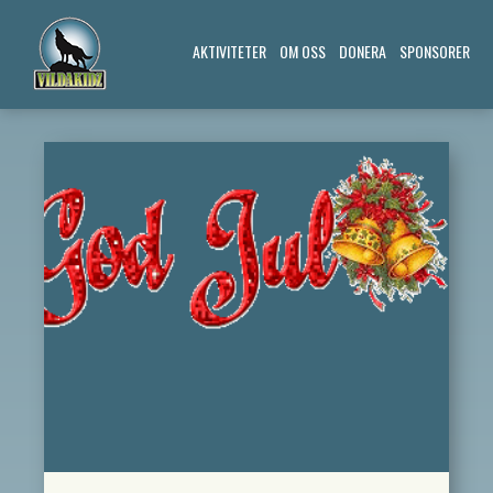
AKTIVITETER
OM OSS
DONERA
SPONSORER