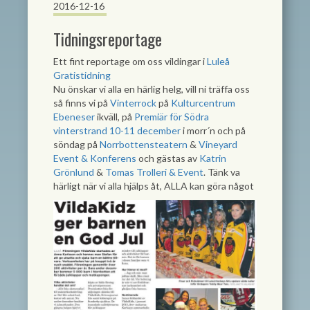
2016-12-16
Tidningsreportage
Ett fint reportage om oss vildingar i
Luleå
Gratistidning
Nu önskar vi alla en härlig helg, vill ni träffa oss
så finns vi på
Vinterrock
på
Kulturcentrum
Ebeneser
ikväll, på
Premiär för Södra
vinterstrand 10-11 december
i morr´n och på
söndag på
Norrbottensteatern
&
Vineyard
Event & Konferens
och gästas av
Katrin
Grönlund
&
Tomas Trolleri & Event
. Tänk va
härligt när vi alla hjälps åt, ALLA kan göra något