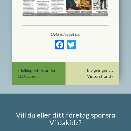
Dela inlägget på:
Facebook
Twitter
«
Julklappstips under
Invigningen av
100 lappen
Vinterstrand
»
Vill du eller ditt företag sponsra
Vildakidz?