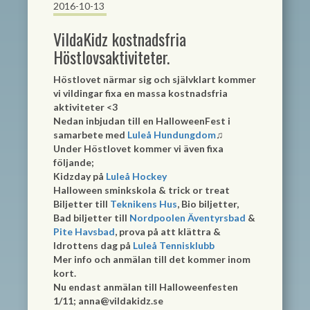
2016-10-13
VildaKidz kostnadsfria
Höstlovsaktiviteter.
Höstlovet närmar sig och självklart kommer
vi vildingar fixa en massa kostnadsfria
aktiviteter
<3
Nedan inbjudan till en HalloweenFest i
samarbete med
Luleå Hundungdom
♫
Under Höstlovet kommer vi även fixa
följande;
Kidzday på
Luleå Hockey
Halloween sminkskola & trick or treat
Biljetter till
Teknikens Hus
, Bio biljetter,
Bad biljetter till
Nordpoolen Äventyrsbad
&
Pite Havsbad
, prova på att klättra &
Idrottens dag på
Luleå Tennisklubb
Mer info och anmälan till det kommer inom
kort.
Nu endast anmälan till Halloweenfesten
1/11;
anna@vildakidz.se