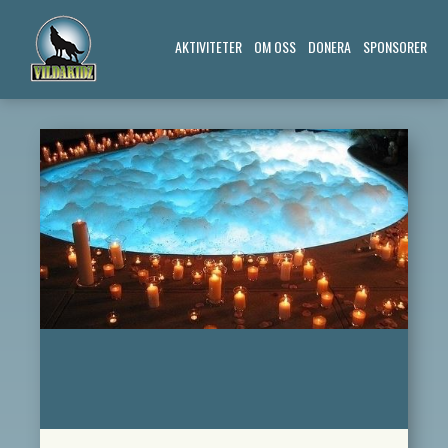
AKTIVITETER
OM OSS
DONERA
SPONSORER