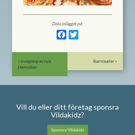
Dela inlägget på:
Facebook
Twitter
«
Invigning av nya
Barnteater
»
Hemsidan
Vill du eller ditt företag sponsra
Vildakidz?
Sponsra Vildakidz