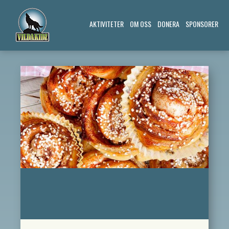
AKTIVITETER
OM OSS
DONERA
SPONSORER