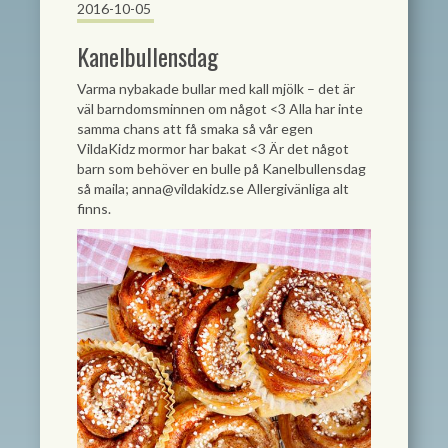
2016-10-05
Kanelbullensdag
Varma nybakade bullar med kall mjölk – det är
väl barndomsminnen om något
<3
Alla har inte
samma chans att få smaka så vår egen
VildaKidz mormor har bakat
<3
Är det något
barn som behöver en bulle på Kanelbullensdag
så maila;
anna@vildakidz.se
Allergivänliga alt
finns.