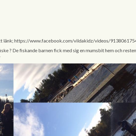
tt länk; https://www.facebook.com/vildakidz/videos/91380617
fiske
?
De fiskande barnen fick med sig en mumsbit hem och resten s
♥