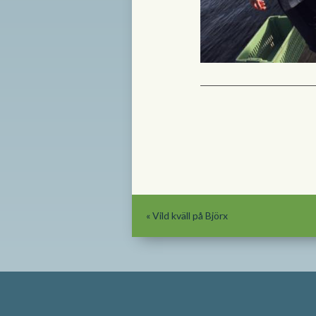
«
Vild kväll på Björx