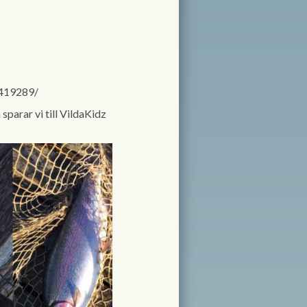
5419289/
parar vi till VildaKidz