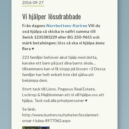
2016-09-27
Vi hjälper lössdrabbade
Från dagens
Norrbottens-Kuriren
Vill du
oxå hjälpa så skicka in valfri summa till
Swish 1235383229 eller BG 250-9651 och
märk betalningen; löss så ska vi hjälpa ännu
flera ♥
223 familjer behöver akut hjälp med detta,
kanske ett barn på just dina barns skola…
tillsammans kan vi få stopp på lössen
<3
Dessa
familjer har helt enkelt inte råd själva att
bekämpa dem.
Stort tack till Lions, Pegasus Real Estate,
Lockrop & Majblomman att ni vill hjälpa oss att
hjälpa. Tack oxå alla privatpersoner ♥
Se länk;
http://www.kuriren.nu/nyheter/losslarmet-
oroar-i-lulea-8977062.aspx