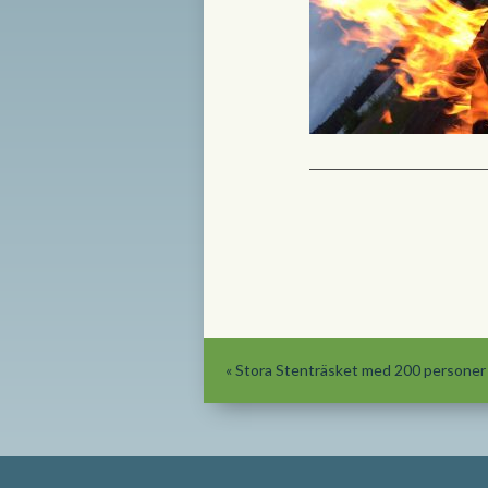
«
Stora Stenträsket med 200 personer