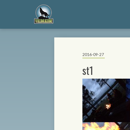
2016-09-27
st1