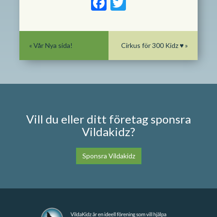
Facebook
Twitter
«
Vår Nya sida!
Cirkus för 300 Kidz ♥
»
Vill du eller ditt företag sponsra
Vildakidz?
Sponsra Vildakidz