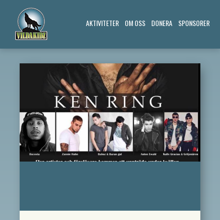
AKTIVITETER
OM OSS
DONERA
SPONSORER