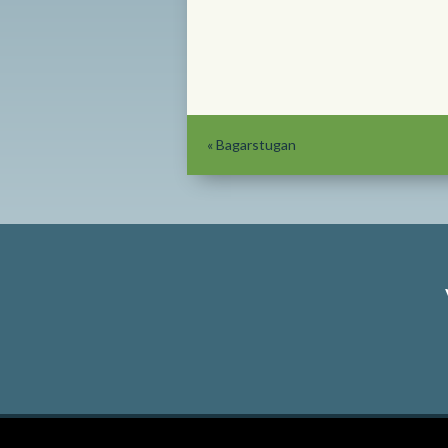
«
Bagarstugan