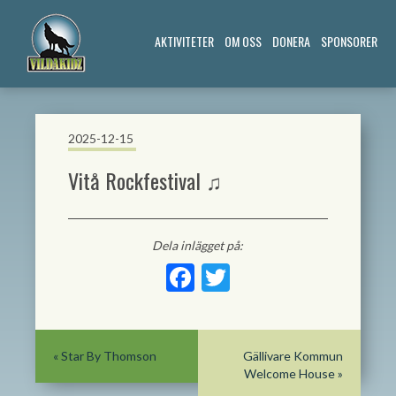
AKTIVITETER
OM OSS
DONERA
SPONSORER
2025-12-15
Vitå Rockfestival ♫
Dela inlägget på:
Facebook
Twitter
«
Star By Thomson
Gällivare Kommun
Welcome House
»