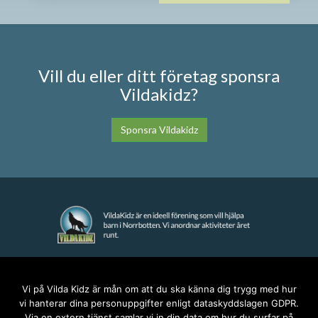
Vill du eller ditt företag sponsra
Vildakidz?
Sponsra Vildakidz
KONTAKT
Vi på Vilda Kidz är mån om att du ska känna dig trygg med hur
vi hanterar dina personuppgifter enligt dataskyddslagen GDPR.
anna@vildakidz.se
Via en extern tjänst samlar vi in din data om hur du surfar på